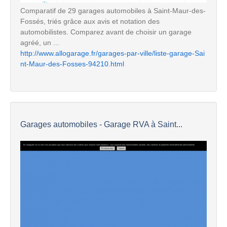
Comparatif de 29 garages automobiles à Saint-Maur-des-
Fossés, triés grâce aux avis et notation des
automobilistes. Comparez avant de choisir un garage
agréé, un ...
http://www.allogarage.fr/garages-par-ville/liste-garage-Sai
nt-Maur-des-Fosses-94210.html
Garages automobiles - Garage RVA à Saint...