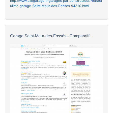
http://www.allogarage.fr/garages-par-constructeur/Renaul
t/liste-garage-Saint-Maur-des-Fosses-94210.html
Garage Saint-Maur-des-Fossés - Comparatif...